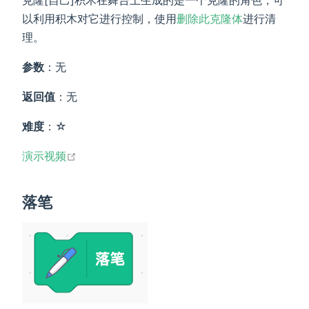
克隆[自己]积木在舞台上生成的是一个克隆的角色，可
以利用积木对它进行控制，使用
删除此克隆体
进行清
理。
参数
：无
返回值
：无
难度
：☆
open in new window
演示视频
落笔