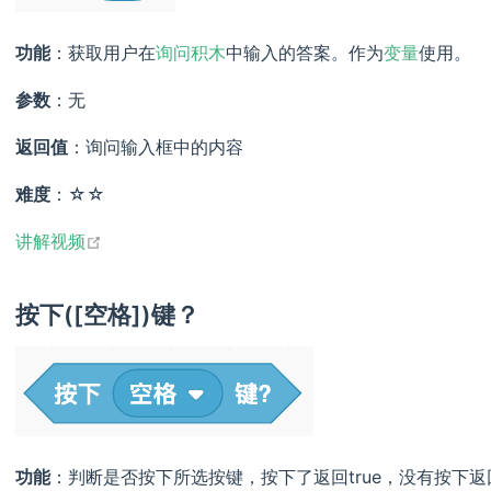
功能
：获取用户在
询问积木
中输入的答案。作为
变量
使用。
参数
：无
返回值
：询问输入框中的内容
难度
：☆☆
open in new window
讲解视频
按下([空格])键？
功能
：判断是否按下所选按键，按下了返回true，没有按下返回f