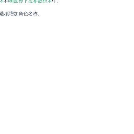
木
和
椭圆形下拉参数积木
中。
选项增加角色名称。