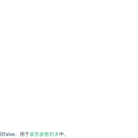
alse。用于
菱形参数积木
中。