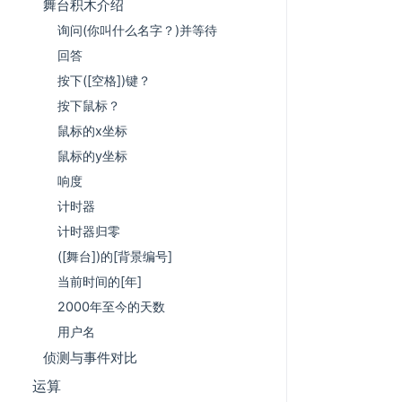
舞台积木介绍
询问(你叫什么名字？)并等待
回答
按下([空格])键？
按下鼠标？
鼠标的x坐标
鼠标的y坐标
响度
计时器
计时器归零
([舞台])的[背景编号]
当前时间的[年]
2000年至今的天数
用户名
侦测与事件对比
运算