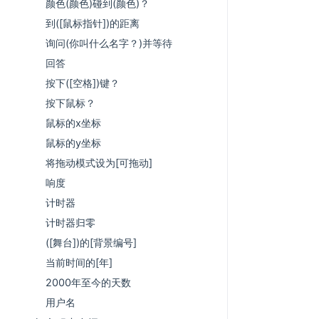
颜色(颜色)碰到(颜色)？
到([鼠标指针])的距离
询问(你叫什么名字？)并等待
回答
按下([空格])键？
按下鼠标？
鼠标的x坐标
鼠标的y坐标
将拖动模式设为[可拖动]
响度
计时器
计时器归零
([舞台])的[背景编号]
当前时间的[年]
2000年至今的天数
用户名