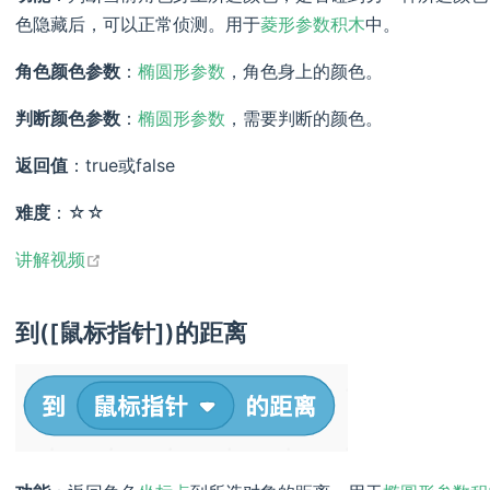
色隐藏后，可以正常侦测。用于
菱形参数积木
中。
角色颜色参数
：
椭圆形参数
，角色身上的颜色。
判断颜色参数
：
椭圆形参数
，需要判断的颜色。
返回值
：true或false
难度
：☆☆
open in new window
讲解视频
到([鼠标指针])的距离