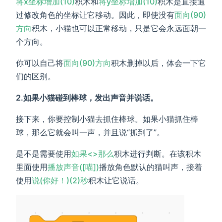
将x坐标增加(10)
积木和
将y坐标增加(10)
积木是直接通
过修改角色的坐标让它移动。因此，即使没有
面向(90)
方向
积木，小猫也可以正常移动，只是它会永远面朝一
个方向。
你可以自己将
面向(90)方向
积木删掉以后，体会一下它
们的区别。
2.如果小猫碰到棒球，发出声音并说话。
接下来，你要控制小猫去抓住棒球。如果小猫抓住棒
球，那么它就会叫一声，并且说“抓到了”。
是不是需要使用
如果<>那么
积木进行判断。在该积木
里面使用
播放声音([喵])
播放角色默认的猫叫声，接着
使用
说(你好！)(2)秒
积木让它说话。