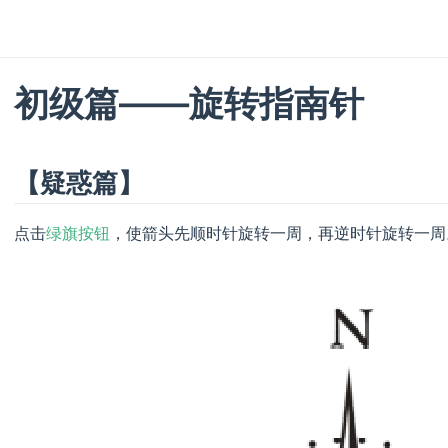
初级篇——旋转指南针
【疑惑篇】
点击
绿旗按钮
，使箭头先顺时针旋转一周，再逆时针旋转一周